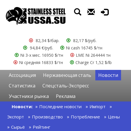
82,34 $/бар.
82,17 $/руб.
94,84 €/руб.
Ni cash 16745 $/тн
Ni 3-х мес. 16950 $/тн
LME Ni 264444 тн
Ni средняя 16833 $/тн
Charge Cr 1,52 $/lb
Ассоциация
Нержавеющая сталь
Новости
Статистика
Спецсталь-Экспресс
Участники рынка
Реклама
Новости:
Последние новости
Импорт
Экспорт
Производство
Потребление
Цены
Сырьё
Рейтинг