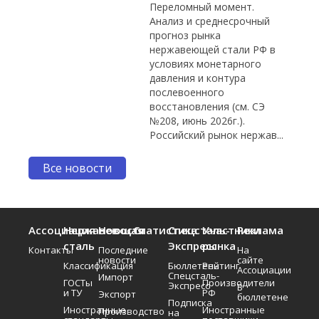
Переломный момент.
Анализ и среднесрочный
прогноз рынка
нержавеющей стали РФ в
условиях монетарного
давления и контура
послевоенного
восстановления (см. СЭ
№208, июнь 2026г.).
Российский рынок нержав...
Все новости
Ассоциация
Нержавеющая
Новости
Статистика
Спецсталь-
Участники
Реклама
сталь
Экспресс
рынка
Контакты
Последние
На
новости
сайте
Классификация
Бюллетень
Рейтинг
Ассоциации
Спецсталь-
Импорт
ГОСТы
Производители
Экспресс
В
и ТУ
РФ
Экспорт
бюллетене
Подписка
Иностранные
Иностранные
Производство
на