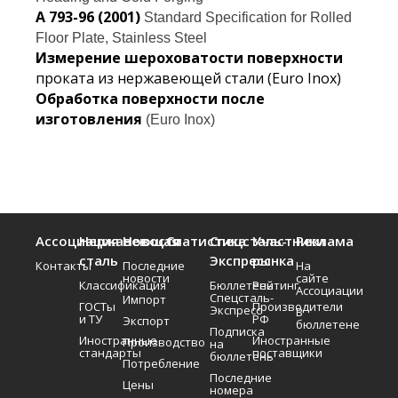
A 793-96 (2001)
Standard Specification for Rolled
Floor Plate, Stainless Steel
Измерение шероховатости поверхности
проката из нержавеющей стали (Euro Inox)
Обработка поверхности после
изготовления
(Euro Inox)
Ассоциация
Нержавеющая
Новости
Статистика
Спецсталь-
Участники
Реклама
сталь
Экспресс
рынка
Контакты
Последние
На
новости
сайте
Классификация
Бюллетень
Рейтинг
Ассоциации
Спецсталь-
Импорт
ГОСТы
Производители
Экспресс
В
и ТУ
РФ
Экспорт
бюллетене
Подписка
Иностранные
Иностранные
Производство
на
стандарты
поставщики
бюллетень
Потребление
Последние
Цены
номера