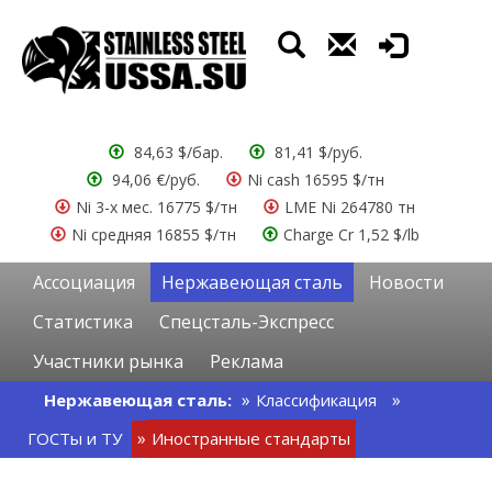
84,63 $/бар.
81,41 $/руб.
94,06 €/руб.
Ni cash 16595 $/тн
Ni 3-х мес. 16775 $/тн
LME Ni 264780 тн
Ni средняя 16855 $/тн
Charge Cr 1,52 $/lb
Ассоциация
Нержавеющая сталь
Новости
Статистика
Спецсталь-Экспресс
Участники рынка
Реклама
Нержавеющая сталь:
Классификация
ГОСТы и ТУ
Иностранные стандарты