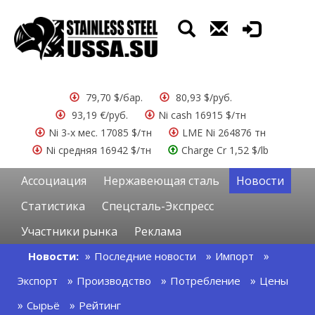
79,70 $/бар.
80,93 $/руб.
93,19 €/руб.
Ni cash 16915 $/тн
Ni 3-х мес. 17085 $/тн
LME Ni 264876 тн
Ni средняя 16942 $/тн
Charge Cr 1,52 $/lb
Ассоциация
Нержавеющая сталь
Новости
Статистика
Спецсталь-Экспресс
Участники рынка
Реклама
Новости:
Последние новости
Импорт
Экспорт
Производство
Потребление
Цены
Сырьё
Рейтинг