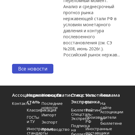
Переломный момент.
Анализ и среднесрочный
прогноз рынка
нержавеющей стали РФ в
условиях монетарного
давления и контура
послевоенного
восстановления (см. СЭ
№208, июнь 2026г.).
Российский рынок нержав...
Все новости
Ассоциация
Нержавеющая
Новости
Статистика
Спецсталь-
Участники
Реклама
сталь
Экспресс
рынка
Контакты
Последние
На
новости
сайте
Классификация
Бюллетень
Рейтинг
Ассоциации
Спецсталь-
Импорт
ГОСТы
Производители
Экспресс
В
и ТУ
РФ
Экспорт
бюллетене
Подписка
Иностранные
Иностранные
Производство
на
стандарты
поставщики
бюллетень