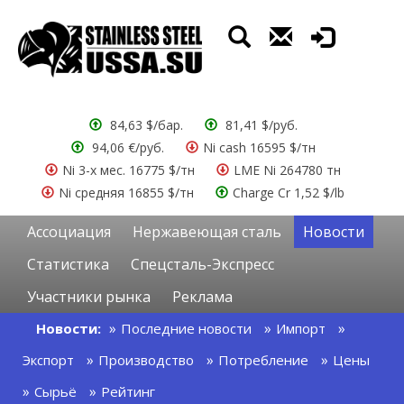
84,63 $/бар.
81,41 $/руб.
94,06 €/руб.
Ni cash 16595 $/тн
Ni 3-х мес. 16775 $/тн
LME Ni 264780 тн
Ni средняя 16855 $/тн
Charge Cr 1,52 $/lb
Ассоциация
Нержавеющая сталь
Новости
Статистика
Спецсталь-Экспресс
Участники рынка
Реклама
Новости:
Последние новости
Импорт
Экспорт
Производство
Потребление
Цены
Сырьё
Рейтинг