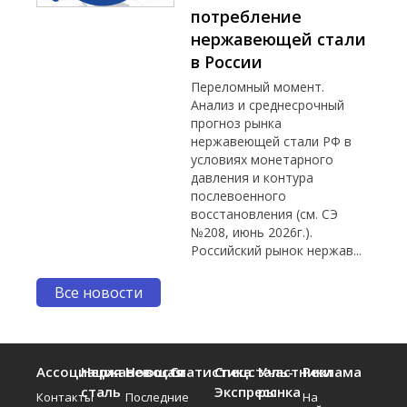
потребление
нержавеющей стали
в России
Переломный момент.
Анализ и среднесрочный
прогноз рынка
нержавеющей стали РФ в
условиях монетарного
давления и контура
послевоенного
восстановления (см. СЭ
№208, июнь 2026г.).
Российский рынок нержав...
Все новости
Ассоциация
Нержавеющая
Новости
Статистика
Спецсталь-
Участники
Реклама
сталь
Экспресс
рынка
Контакты
Последние
На