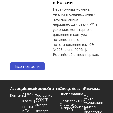
в России
Переломный момент.
Анализ и среднесрочный
прогноз рынка
нержавеющей стали РФ в
условиях монетарного
давления и контура
послевоенного
восстановления (см. СЭ
№208, июнь 2026г.).
Российский рынок нержав...
Все новости
Ассоциация
Нержавеющая
Новости
Статистика
Спецсталь-
Участники
Реклама
сталь
Экспресс
рынка
Контакты
Последние
На
новости
сайте
Классификация
Бюллетень
Рейтинг
Ассоциации
Спецсталь-
Импорт
ГОСТы
Производители
Экспресс
В
и ТУ
РФ
Экспорт
бюллетене