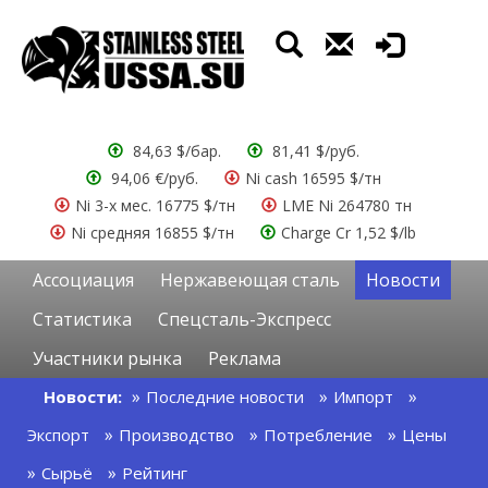
84,63 $/бар.
81,41 $/руб.
94,06 €/руб.
Ni cash 16595 $/тн
Ni 3-х мес. 16775 $/тн
LME Ni 264780 тн
Ni средняя 16855 $/тн
Charge Cr 1,52 $/lb
Ассоциация
Нержавеющая сталь
Новости
Статистика
Спецсталь-Экспресс
Участники рынка
Реклама
Новости:
Последние новости
Импорт
Экспорт
Производство
Потребление
Цены
Сырьё
Рейтинг