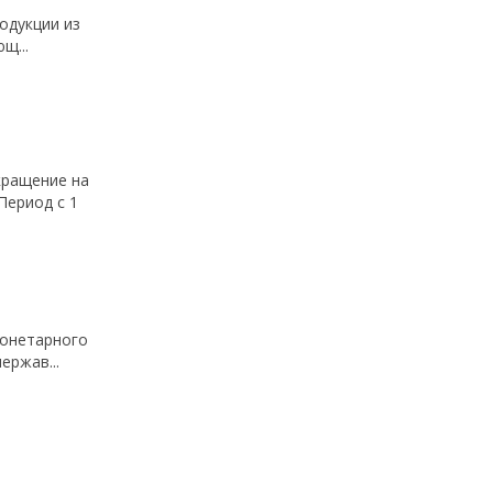
одукции из
щ...
кращение на
Период с 1
монетарного
ержав...