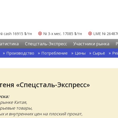
Ni cash 16915 $/тн
Ni 3-х мес. 17085 $/тн
LME Ni 26487
атистика
Спецсталь-Экспресс
Участники рынка
Производство
Потребление
Цены
Сырьё
Ре
еня «Спецсталь-Экспресс»
ска:
 рынке Китая,
рьевые товары,
х и внутренних цен на плоский прокат,