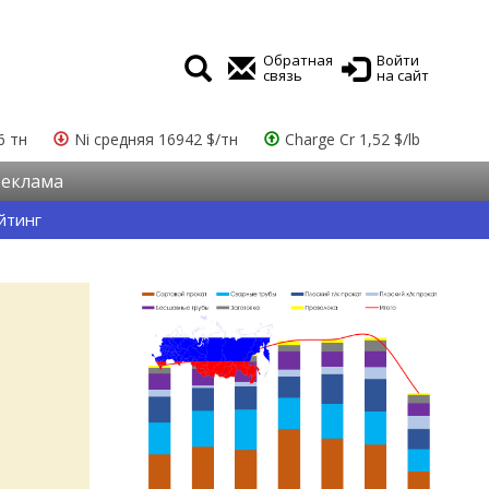
Обратная
Войти
связь
на сайт
6 тн
Ni средняя 16942 $/тн
Charge Cr 1,52 $/lb
Реклама
йтинг