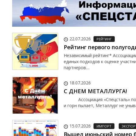
22.07.2026
РЕЙТИНГ
Рейтинг первого полугод
Независимый рейтинг* Ассоциаци
единых подходов к оценке участн
партнеров....
18.07.2026
С ДНЕМ МЕТАЛЛУРГА!
Ассоциация «Спецсталь» поздра
и горн пылает, Металлург не уныва
15.07.2026
ИМПОРТ
ЭКСПОР
Вышел июньский номер б