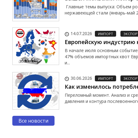
Главные темы выпуска: Объем рос
нержавеющей стали (январь-май 
14.07.2026
ИМПОРТ
ЭКСПОР
Европейскую индустрию
В начале июля основным событие
47% объемов импортных квот Евр
и...
30.06.2026
ИМПОРТ
ЭКСПОР
Как изменилось потребл
Переломный момент. Анализ и ср
давления и контура послевоенного
Все новости