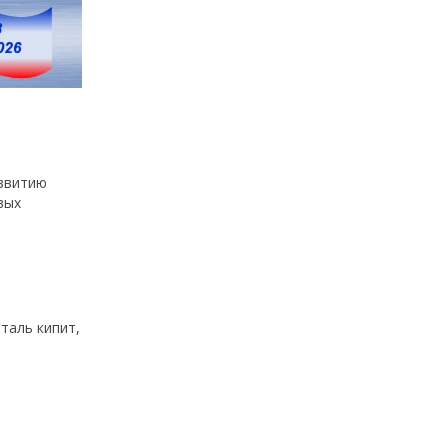
азвитию
вых
аль кипит,