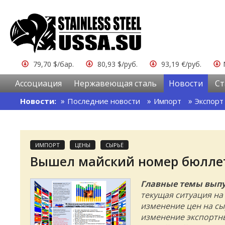
79,70 $/бар.
80,93 $/руб.
93,19 €/руб.
Ассоциация
Нержавеющая сталь
Новости
Ст
Новости:
Последние новости
Импорт
Экспорт
ИМПОРТ
ЦЕНЫ
СЫРЬЁ
Вышел майский номер бюллет
Главные темы выпу
текущая ситуация на
изменение цен на сы
изменение экспортны