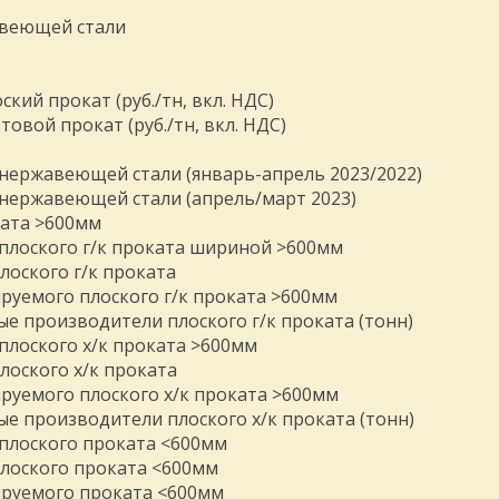
авеющей стали
кий прокат (руб./тн, вкл. НДС)
овой прокат (руб./тн, вкл. НДС)
нержавеющей стали (январь-апрель 2023/2022)
 нержавеющей стали (апрель/март 2023)
ката >600мм
плоского г/к проката шириной >600мм
оского г/к проката
уемого плоского г/к проката >600мм
е производители плоского г/к проката (тонн)
плоского х/к проката >600мм
лоского х/к проката
уемого плоского х/к проката >600мм
е производители плоского х/к проката (тонн)
плоского проката <600мм
лоского проката <600мм
руемого проката <600мм