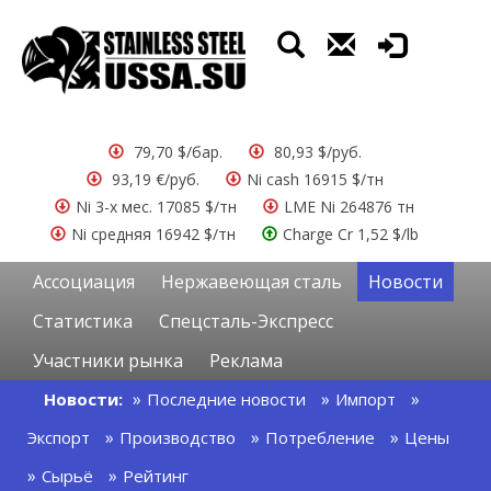
79,70 $/бар.
80,93 $/руб.
93,19 €/руб.
Ni cash 16915 $/тн
Ni 3-х мес. 17085 $/тн
LME Ni 264876 тн
Ni средняя 16942 $/тн
Charge Cr 1,52 $/lb
Ассоциация
Нержавеющая сталь
Новости
Статистика
Спецсталь-Экспресс
Участники рынка
Реклама
Новости:
Последние новости
Импорт
Экспорт
Производство
Потребление
Цены
Сырьё
Рейтинг