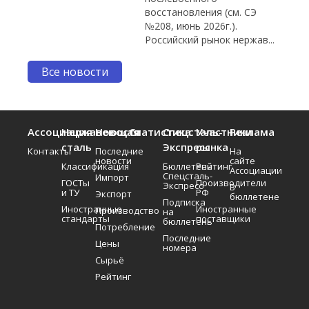
восстановления (см. СЭ
№208, июнь 2026г.).
Российский рынок нержав...
Все новости
Ассоциация
Нержавеющая
Новости
Статистика
Спецсталь-
Участники
Реклама
сталь
Экспресс
рынка
Контакты
Последние
На
новости
сайте
Классификация
Бюллетень
Рейтинг
Ассоциации
Спецсталь-
Импорт
ГОСТы
Производители
Экспресс
В
и ТУ
РФ
Экспорт
бюллетене
Подписка
Иностранные
Иностранные
Производство
на
стандарты
поставщики
бюллетень
Потребление
Последние
Цены
номера
Сырьё
Рейтинг