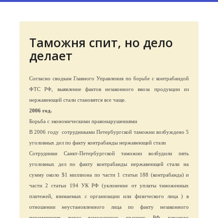
Таможня спит, но дело
делает
Согласно сводкам Главного Управления по борьбе с контрабандой
ФТС РФ, выявление фактов незаконного ввоза продукции из
нержавеющей стали становятся все чаще.
2006 год.
Борьба с экономическими правонарушениями
В 2006 году
сотрудниками Петербургской таможни возбуждено 5
уголовных дел по факту контрабанды нержавеющей стали
Сотрудники Санкт-Петербургской таможни возбудили пять
уголовных дел по факту контрабанды нержавеющей стали на
сумму около $1 миллиона по части 1 статьи 188 (контрабанда) и
части 2 статьи 194 УК РФ (уклонение от уплаты таможенных
платежей, взимаемых с организации или физического лица ) в
отношении неустановленного лица по факту незаконного
перемещения через таможенную границу РФ плоского