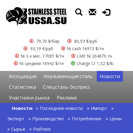
79,70 $/бар.
80,93 $/руб.
93,19 €/руб.
Ni cash 16915 $/тн
Ni 3-х мес. 17085 $/тн
LME Ni 264876 тн
Ni средняя 16942 $/тн
Charge Cr 1,52 $/lb
Ассоциация
Нержавеющая сталь
Новости
Статистика
Спецсталь-Экспресс
Участники рынка
Реклама
Новости:
Последние новости
Импорт
Экспорт
Производство
Потребление
Цены
Сырьё
Рейтинг