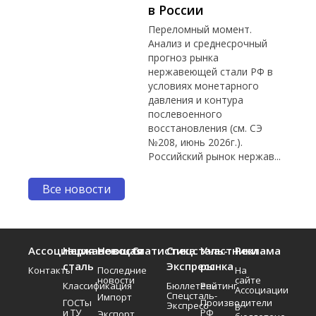
в России
Переломный момент.
Анализ и среднесрочный
прогноз рынка
нержавеющей стали РФ в
условиях монетарного
давления и контура
послевоенного
восстановления (см. СЭ
№208, июнь 2026г.).
Российский рынок нержав...
Все новости
Ассоциация
Нержавеющая
Новости
Статистика
Спецсталь-
Участники
Реклама
сталь
Экспресс
рынка
Контакты
Последние
На
новости
сайте
Классификация
Бюллетень
Рейтинг
Ассоциации
Спецсталь-
Импорт
ГОСТы
Производители
Экспресс
В
и ТУ
РФ
Экспорт