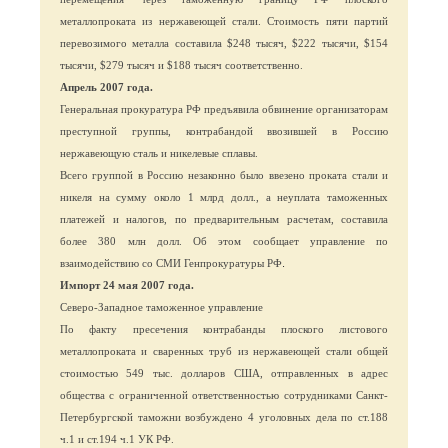
металлопроката из нержавеющей стали. Стоимость пяти партий
перевозимого металла составила $248 тысяч, $222 тысячи, $154
тысячи, $279 тысяч и $188 тысяч соответственно.
Апрель 2007 года.
Генеральная прокуратура РФ предъявила обвинение организаторам
преступной группы, контрабандой ввозившей в Россию
нержавеющую сталь и никелевые сплавы.
Всего группой в Россию незаконно было ввезено проката стали и
никеля на сумму около 1 млрд долл., а неуплата таможенных
платежей и налогов, по предварительным расчетам, составила
более 380 млн долл. Об этом сообщает управление по
.
взаимодействию со СМИ Генпрокуратуры РФ
Импорт 24 мая 2007 года.
Северо-Западное таможенное управление
По факту пресечения контрабанды плоского листового
металлопроката и сваренных труб из нержавеющей стали общей
стоимостью 549 тыс. долларов США, отправленных в адрес
общества с ограниченной ответственностью сотрудниками Санкт-
Петербургской таможни возбуждено 4 уголовных дела по ст.188
ч.1 и ст.194 ч.1 УК РФ.