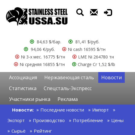
84,63 $/бар.
81,41 $/руб.
94,06 €/руб.
Ni cash 16595 $/тн
Ni 3-х мес. 16775 $/тн
LME Ni 264780 тн
Ni средняя 16855 $/тн
Charge Cr 1,52 $/lb
Ассоциация
Нержавеющая сталь
Новости
Статистика
Спецсталь-Экспресс
Участники рынка
Реклама
Новости:
Последние новости
Импорт
Экспорт
Производство
Потребление
Цены
Сырьё
Рейтинг