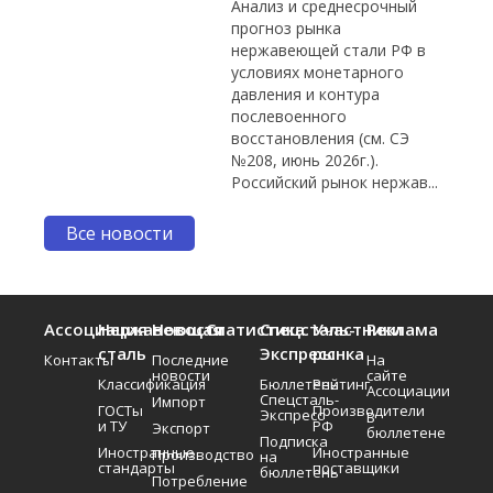
Анализ и среднесрочный
прогноз рынка
нержавеющей стали РФ в
условиях монетарного
давления и контура
послевоенного
восстановления (см. СЭ
№208, июнь 2026г.).
Российский рынок нержав...
Все новости
Ассоциация
Нержавеющая
Новости
Статистика
Спецсталь-
Участники
Реклама
сталь
Экспресс
рынка
Контакты
Последние
На
новости
сайте
Классификация
Бюллетень
Рейтинг
Ассоциации
Спецсталь-
Импорт
ГОСТы
Производители
Экспресс
В
и ТУ
РФ
Экспорт
бюллетене
Подписка
Иностранные
Иностранные
Производство
на
стандарты
поставщики
бюллетень
Потребление