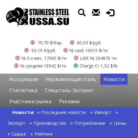
79,70 $/бар.
80,93 $/руб.
93,19 €/руб.
Ni cash 16915 $/тн
Ni 3-х мес. 17085 $/тн
LME Ni 264876 тн
Ni средняя 16942 $/тн
Charge Cr 1,52 $/lb
Ассоциация
Нержавеющая сталь
Новости
Статистика
Спецсталь-Экспресс
Участники рынка
Реклама
Новости:
Последние новости
Импорт
Экспорт
Производство
Потребление
Цены
Сырьё
Рейтинг