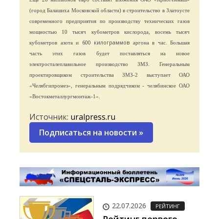
(город Балашиха Московской области) в строительство в Златоусте
современного предприятия по производству технических газов
мощностью 10 тысяч кубометров кислорода, восемь тысяч
600 килограммов
кубометров азота и
аргона в час. Большая
часть этих газов будет поставляться на новое
электросталеплавильное производство ЗМЗ. Генеральным
проектировщиком строительства ЗМЗ-2 выступает ОАО
«Челябгипромез», генеральным подрядчиком - челябинское ОАО
«Востокметаллургмонтаж-1».
Источник:
uralpress.ru
Подписаться на новости
»
22.07.2026
РЕЙТИНГ