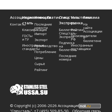
Ассоциация
Нержавеющая
Новости
Статистика
Спецсталь-
Участники
Реклама
сталь
Экспресс
рынка
Контакты
Последние
На
новости
сайте
Классификация
Бюллетень
Рейтинг
Ассоциации
Спецсталь-
Импорт
ГОСТы
Производители
Экспресс
В
и ТУ
РФ
Экспорт
бюллетене
Подписка
Иностранные
Иностранные
Производство
на
стандарты
поставщики
бюллетень
Потребление
Последние
Цены
номера
Сырьё
Рейтинг
© Copyright (c) 2006-2026 Ассоциация
"Спецсталь", +7 (495) 509-85-50.
Обратная связь