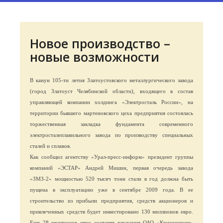
Новое производство –
новые возможности
В канун 105-ти летия Златоустовского металлургического завода
(город Златоуст Челябинской области), входящего в состав
управляющей компании холдинга «Электросталь России», на
территории бывшего мартеновского цеха предприятия состоялась
торжественная закладка фундамента современного
электросталеплавильного завода по производству специальных
сталей и сплавов.
Как сообщил агентству «Урал-пресс-информ» президент группы
компаний «ЭСТАР» Андрей Мишин, первая очередь завода
«ЗМЗ-2» мощностью 520 тысяч тонн стали в год должна быть
пущена в эксплуатацию уже в сентябре 2009 года. В ее
строительство из прибыли предприятия, средств акционеров и
привлеченных средств будет инвестировано 130 миллионов евро.
Еще 28 миллионов евро составят вложения ОАО «Криогенмаш»