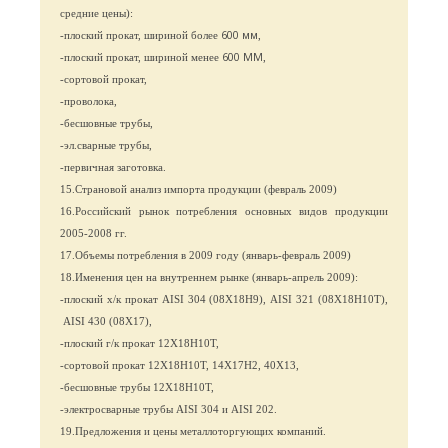
средние цены):
600 мм
-плоский прокат, шириной более
,
600 ММ
-плоский прокат, шириной менее
,
-сортовой прокат,
-проволока,
-бесшовные трубы,
-эл.сварные трубы,
-первичная заготовка.
15.Страновой анализ импорта продукции (февраль 2009)
16.Российский рынок потребления основных видов продукции
2005-2008 гг.
17.Объемы потребления в 2009 году (январь-февраль 2009)
18.Именения цен на внутреннем рынке (январь-апрель 2009):
-плоский х/к прокат
AISI
304 (08Х18Н9),
AISI
321 (08Х18Н10Т),
AISI
430 (08Х17),
-плоский г/к прокат 12Х18Н10Т,
-сортовой прокат 12Х18Н10Т, 14Х17Н2, 40Х13,
-бесшовные трубы 12Х18Н10Т,
-электросварные трубы
AISI
304 и
AISI
202.
19.Предложения и цены металлоторгующих компаний.