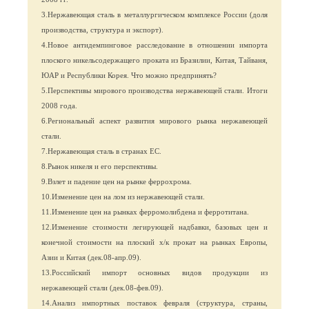
3.Нержавеющая сталь в металлургическом комплексе России (доля
производства, структура и экспорт).
4.Новое антидемпинговое расследование в отношении импорта
плоского никельсодержащего проката из Бразилии, Китая, Тайваня,
ЮАР и Республики Корея. Что можно предпринять?
5.Перспективы мирового производства нержавеющей стали. Итоги
2008 года.
6.Региональный аспект развития мирового рынка нержавеющей
стали.
7.Нержавеющая сталь в странах ЕС.
8.Рынок никеля и его перспективы.
9.Взлет и падение цен на рынке феррохрома.
10.Изменение цен на лом из нержавеющей стали.
11.Изменение цен на рынках ферромолибдена и ферротитана.
12.Изменение стоимости легирующей надбавки, базовых цен и
конечной стоимости на плоский х/к прокат на рынках Европы,
Азии и Китая (дек.08-апр.09).
13.Российский импорт основных видов продукции из
нержавеющей стали (дек.08-фев.09).
14.Анализ импортных поставок февраля (структура, страны,