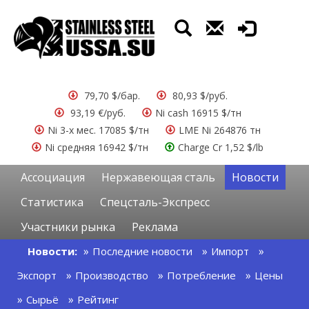
79,70 $/бар.
80,93 $/руб.
93,19 €/руб.
Ni cash 16915 $/тн
Ni 3-х мес. 17085 $/тн
LME Ni 264876 тн
Ni средняя 16942 $/тн
Charge Cr 1,52 $/lb
Ассоциация
Нержавеющая сталь
Новости
Статистика
Спецсталь-Экспресс
Участники рынка
Реклама
Новости:
Последние новости
Импорт
Экспорт
Производство
Потребление
Цены
Сырьё
Рейтинг