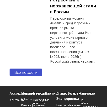
нержавеющей стали
в России
Переломный момент.
Анализ и среднесрочный
прогноз рынка
нержавеющей стали РФ в
условиях монетарного
давления и контура
послевоенного
восстановления (см. СЭ
№208, июнь 2026г.).
Российский рынок нержав...
Все новости
Ассоциация
Нержавеющая
Новости
Статистика
Спецсталь-
Участники
Реклама
сталь
Экспресс
рынка
Контакты
Последние
На
новости
сайте
Классификация
Бюллетень
Рейтинг
Ассоциации