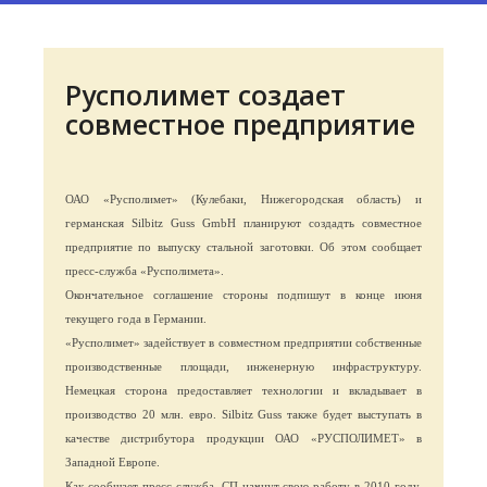
Русполимет создает
совместное предприятие
ОАО «Русполимет» (Кулебаки, Нижегородская область) и
германская Silbitz Guss GmbH планируют создадть совместное
предприятие по выпуску стальной заготовки. Об этом сообщает
пресс-служба «Русполимета».
Окончательное соглашение стороны подпишут в конце июня
текущего года в Германии.
«Русполимет» задействует в совместном предприятии собственные
производственные площади, инженерную инфраструктуру.
Немецкая сторона предоставляет технологии и вкладывает в
производство 20 млн. евро. Silbitz Guss также будет выступать в
качестве дистрибутора продукции ОАО «РУСПОЛИМЕТ» в
Западной Европе.
Как сообщает пресс-служба, СП начнут свою работу в 2010 году.