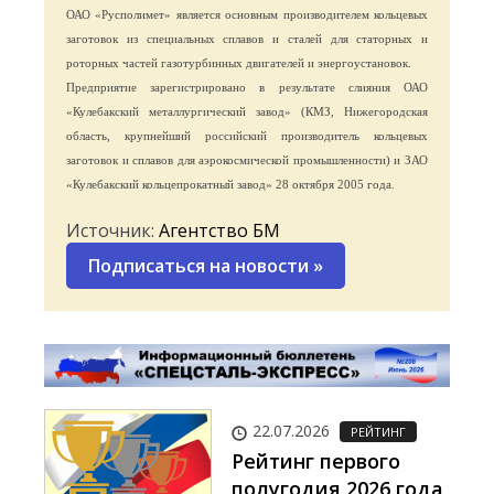
ОАО «Русполимет» является основным производителем кольцевых
заготовок из специальных сплавов и сталей для статорных и
роторных частей газотурбинных двигателей и энергоустановок.
Предприятие зарегистрировано в результате слияния ОАО
«Кулебакский металлургический завод» (КМЗ, Нижегородская
область, крупнейший российский производитель кольцевых
заготовок и сплавов для аэрокосмической промышленности) и ЗАО
«Кулебакский кольцепрокатный завод» 28 октября 2005 года.
Источник:
Агентство БМ
Подписаться на новости
»
22.07.2026
РЕЙТИНГ
Рейтинг первого
полугодия 2026 года