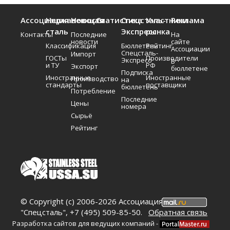
Ассоциация
Нержавеющая
Новости
Статистика
Спецсталь-
Участники
Реклама
сталь
Экспресс
рынка
Контакты
Последние
На
новости
сайте
Классификация
Бюллетень
Рейтинг
Ассоциации
Спецсталь-
Импорт
ГОСТы
Производители
Экспресс
В
и ТУ
РФ
Экспорт
бюллетене
Подписка
Иностранные
Иностранные
Производство
на
стандарты
поставщики
бюллетень
Потребление
Последние
Цены
номера
Сырьё
Рейтинг
© Copyright (c) 2006-2026 Ассоциация
"Спецсталь", +7 (495) 509-85-50.
Обратная связь
Разработка сайтов для ведущих компаний -