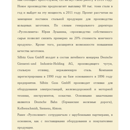
Новое производство предполагает выплавку 60 тыс. тонн стали в
год и выйдет на эту мощность к 2011 году. Проект рассчитан на
замещение поставок стальной продукции для производства
кольцевых заготовок. По словам генерального директора
«Русполимета» Юрия Луканина, «производство собственного
сырья позволит снизить примерно на 20% стоимость конечного
продукта». Кроме того, расширятся возможности повышения
качества заготовок.
Silbitz Guss GmbH входит в состав литейного концерна Deutsche
Giesserei–und Industrie-Holding AG, производящего чугун,
стальную отливку, нержавеющую сталь. Компания
зарегистрирована в 1990 году на базе основанного в 1896 году
предприятия. Silbitz Guss GmbH производит отливки для
оборудования электростанций, железнодорожной и моторной
техники, инструментов, оснастки. Основными заказчиками
являются Deutsche Bahn (Германские железные дороги),
Kolbenschmidt, Siemens, Alstom.
Ранее «Русполимет» сотрудничало с зарубежными партнерами, в
основном, как с поставщиками оборудования и покупателями
продукции.