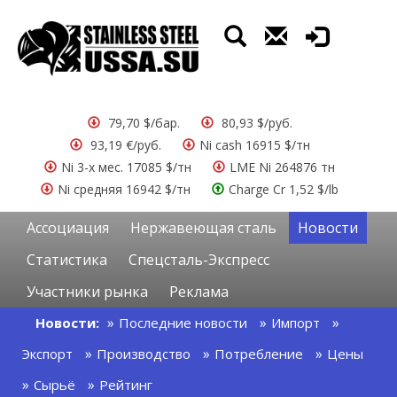
79,70 $/бар.
80,93 $/руб.
93,19 €/руб.
Ni cash 16915 $/тн
Ni 3-х мес. 17085 $/тн
LME Ni 264876 тн
Ni средняя 16942 $/тн
Charge Cr 1,52 $/lb
Ассоциация
Нержавеющая сталь
Новости
Статистика
Спецсталь-Экспресс
Участники рынка
Реклама
Новости:
Последние новости
Импорт
Экспорт
Производство
Потребление
Цены
Сырьё
Рейтинг