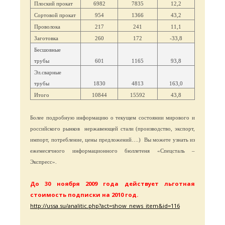
Плоский прокат
6982
7835
12,2
Сортовой прокат
954
1366
43,2
Проволока
217
241
11,1
Заготовка
260
172
-33,8
Бесшовные
трубы
601
1165
93,8
Эл.сварные
трубы
1830
4813
163,0
Итого
10844
15592
43,8
Более подробную информацию о текущем состоянии мирового и
российского рынков
нержавеющей стали (производство, экспорт,
импорт, потребление, цены предложений….)
Вы можете узнать из
ежемесячного информационного бюллетеня «Спецсталь –
Экспресс».
До 30 ноября 2009 года действует льготная
стоимость подписки на 2010 год.
http://ussa.su/analitic.php?act=show_news_item&id=116