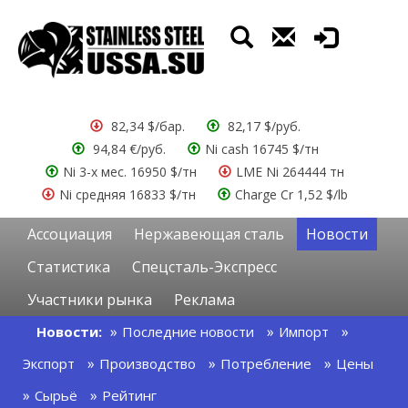
82,34 $/бар.
82,17 $/руб.
94,84 €/руб.
Ni cash 16745 $/тн
Ni 3-х мес. 16950 $/тн
LME Ni 264444 тн
Ni средняя 16833 $/тн
Charge Cr 1,52 $/lb
Ассоциация
Нержавеющая сталь
Новости
Статистика
Спецсталь-Экспресс
Участники рынка
Реклама
Новости:
Последние новости
Импорт
Экспорт
Производство
Потребление
Цены
Сырьё
Рейтинг