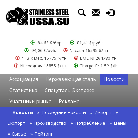
84,63 $/бар.
81,41 $/руб.
94,06 €/руб.
Ni cash 16595 $/тн
Ni 3-х мес. 16775 $/тн
LME Ni 264780 тн
Ni средняя 16855 $/тн
Charge Cr 1,52 $/lb
Ассоциация
Нержавеющая сталь
Новости
Статистика
Спецсталь-Экспресс
Участники рынка
Реклама
Новости:
Последние новости
Импорт
Экспорт
Производство
Потребление
Цены
Сырьё
Рейтинг