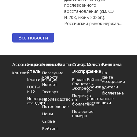
послевоенного
восстановления (см. СЭ
№208, июнь 2026г.).
Российский рынок нержав...
Все новости
Ассоциация
Нержавеющая
Новости
Статистика
Спецсталь-
Участники
Реклама
сталь
Экспресс
рынка
Контакты
Последние
На
новости
сайте
Классификация
Бюллетень
Рейтинг
Ассоциации
Спецсталь-
Импорт
ГОСТы
Производители
Экспресс
В
и ТУ
РФ
Экспорт
бюллетене
Подписка
Иностранные
Иностранные
Производство
на
стандарты
поставщики
бюллетень
Потребление
Последние
Цены
номера
Сырьё
Рейтинг