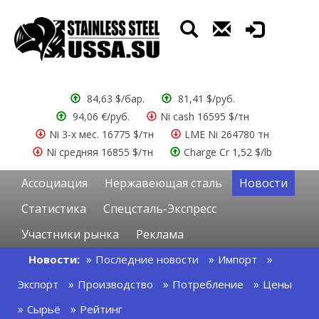
84,63 $/бар.
81,41 $/руб.
94,06 €/руб.
Ni cash 16595 $/тн
Ni 3-х мес. 16775 $/тн
LME Ni 264780 тн
Ni средняя 16855 $/тн
Charge Cr 1,52 $/lb
Ассоциация
Нержавеющая сталь
Новости
Статистика
Спецсталь-Экспресс
Участники рынка
Реклама
Новости:
Последние новости
Импорт
Экспорт
Производство
Потребление
Цены
Сырьё
Рейтинг