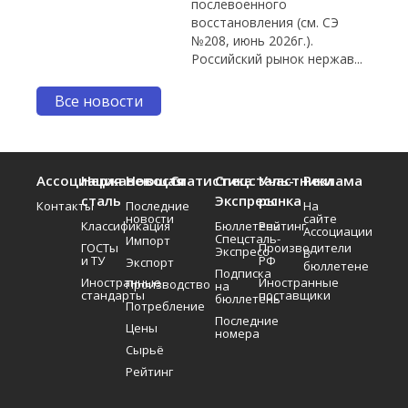
послевоенного
восстановления (см. СЭ
№208, июнь 2026г.).
Российский рынок нержав...
Все новости
Ассоциация
Нержавеющая
Новости
Статистика
Спецсталь-
Участники
Реклама
сталь
Экспресс
рынка
Контакты
Последние
На
новости
сайте
Классификация
Бюллетень
Рейтинг
Ассоциации
Спецсталь-
Импорт
ГОСТы
Производители
Экспресс
В
и ТУ
РФ
Экспорт
бюллетене
Подписка
Иностранные
Иностранные
Производство
на
стандарты
поставщики
бюллетень
Потребление
Последние
Цены
номера
Сырьё
Рейтинг