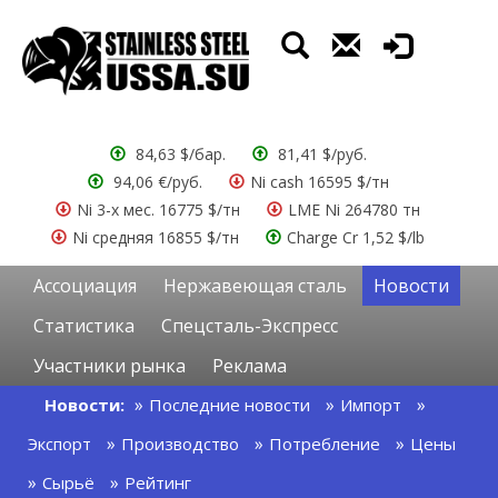
84,63 $/бар.
81,41 $/руб.
94,06 €/руб.
Ni cash 16595 $/тн
Ni 3-х мес. 16775 $/тн
LME Ni 264780 тн
Ni средняя 16855 $/тн
Charge Cr 1,52 $/lb
Ассоциация
Нержавеющая сталь
Новости
Статистика
Спецсталь-Экспресс
Участники рынка
Реклама
Новости:
Последние новости
Импорт
Экспорт
Производство
Потребление
Цены
Сырьё
Рейтинг