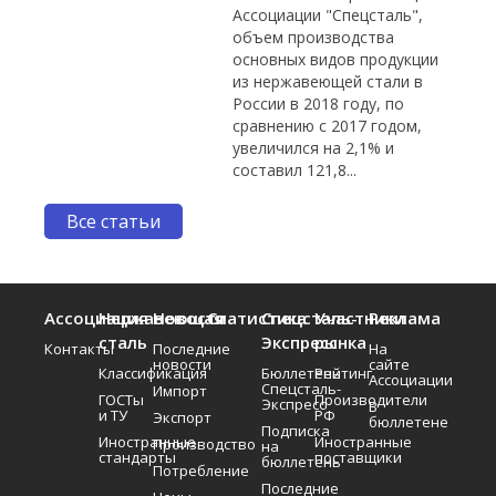
Ассоциации "Спецсталь",
объем производства
основных видов продукции
из нержавеющей стали в
России в 2018 году, по
сравнению с 2017 годом,
увеличился на 2,1% и
составил 121,8...
Все статьи
Ассоциация
Нержавеющая
Новости
Статистика
Спецсталь-
Участники
Реклама
сталь
Экспресс
рынка
Контакты
Последние
На
новости
сайте
Классификация
Бюллетень
Рейтинг
Ассоциации
Спецсталь-
Импорт
ГОСТы
Производители
Экспресс
В
и ТУ
РФ
Экспорт
бюллетене
Подписка
Иностранные
Иностранные
Производство
на
стандарты
поставщики
бюллетень
Потребление
Последние