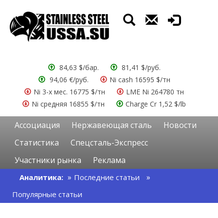
84,63 $/бар.
81,41 $/руб.
94,06 €/руб.
Ni cash 16595 $/тн
Ni 3-х мес. 16775 $/тн
LME Ni 264780 тн
Ni средняя 16855 $/тн
Charge Cr 1,52 $/lb
Ассоциация
Нержавеющая сталь
Новости
Статистика
Спецсталь-Экспресс
Участники рынка
Реклама
Аналитика:
Последние статьи
Популярные статьи