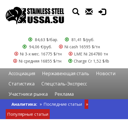
84,63 $/бар.
81,41 $/руб.
94,06 €/руб.
Ni cash 16595 $/тн
Ni 3-х мес. 16775 $/тн
LME Ni 264780 тн
Ni средняя 16855 $/тн
Charge Cr 1,52 $/lb
Ассоциация
Нержавеющая сталь
Новости
Статистика
Спецсталь-Экспресс
Участники рынка
Реклама
Аналитика:
Последние статьи
Популярные статьи