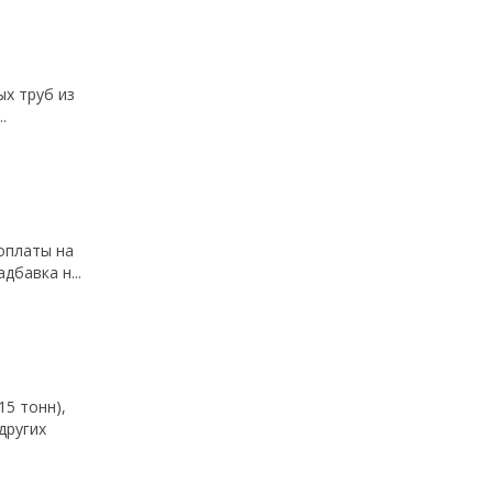
х труб из
.
оплаты на
бавка н...
5 тонн),
других