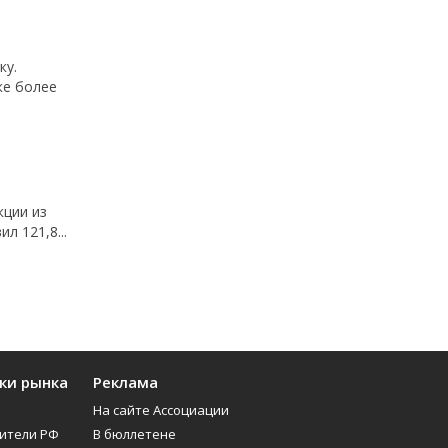
ку.
ке более
кции из
л 121,8...
ки рынка
Реклама
На сайте Ассоциации
ители РФ
В бюллетене