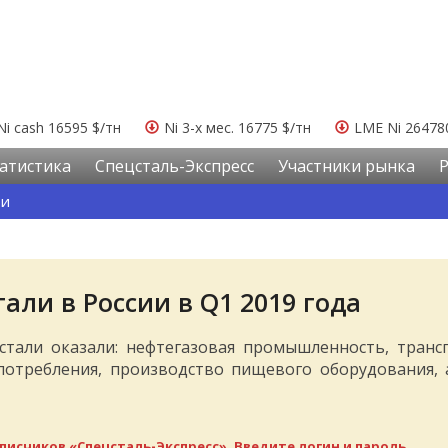
Ni cash 16595 $/тн
Ni 3-х мес. 16775 $/тн
LME Ni 26478
атистика
Спецсталь-Экспресс
Участники рынка
ьи
ли в России в Q1 2019 года
тали оказали: нефтегазовая промышленность, транс
потребления, производство пищевого оборудования, 
писчиков «Спецсталь-Экспресс». Введите логин и пароль