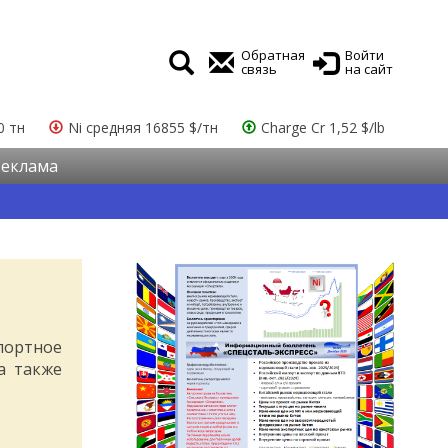
Обратная
Войти
связь
на сайт
0 тн
Ni средняя 16855 $/тн
Charge Cr 1,52 $/lb
Реклама
портное
а также