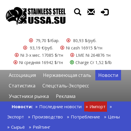
79,70 $/бар.
80,93 $/руб.
93,19 €/руб.
Ni cash 16915 $/тн
Ni 3-х мес. 17085 $/тн
LME Ni 264876 тн
Ni средняя 16942 $/тн
Charge Cr 1,52 $/lb
Ассоциация
Нержавеющая сталь
Новости
Статистика
Спецсталь-Экспресс
Участники рынка
Реклама
Новости:
Последние новости
Импорт
Экспорт
Производство
Потребление
Цены
Сырьё
Рейтинг