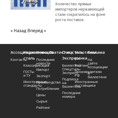
Количество прямых
импортеров нержавеющей
стали сократилось на фоне
роста поставок.
« Назад
Вперёд »
Ассоциация
Нержавеющая
Новости
Статистика
Спецсталь-
Участники
Реклама
сталь
Экспресс
рынка
Контакты
Последние
На
новости
сайте
Классификация
Бюллетень
Рейтинг
Ассоциации
Спецсталь-
Импорт
ГОСТы
Производители
Экспресс
В
и ТУ
РФ
Экспорт
бюллетене
Подписка
Иностранные
Иностранные
Производство
на
стандарты
поставщики
бюллетень
Потребление
Последние
Цены
номера
Сырьё
Рейтинг