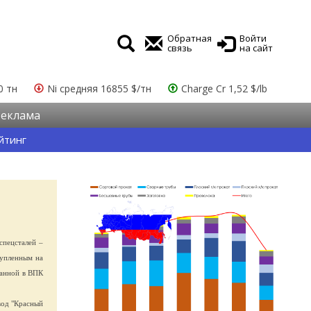
Обратная
Войти
связь
на сайт
0 тн
Ni средняя 16855 $/тн
Charge Cr 1,52 $/lb
Реклама
йтинг
спецсталей –
купленным на
ванной в ВПК
вод "Красный