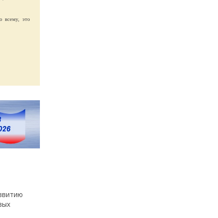
о всему, это
азвитию
вых