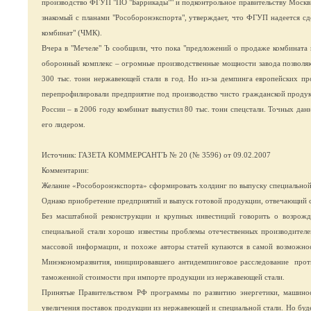
производство ФГУП "ПО "Баррикады"" и подконтрольное правительству Москвы 
знакомый с планами "Рособоронэкспорта", утверждает, что ФГУП надеется с
комбинат" (ЧМК).
Вчера в "Мечеле" Ъ сообщили, что пока "предложений о продаже комбината 
оборонный комплекс – огромные производственные мощности завода позволяю
300 тыс. тонн нержавеющей стали в год. Но из-за демпинга европейских пр
перепрофилировали предприятие под производство чисто гражданской продук
России – в 2006 году комбинат выпустил 80 тыс. тонн спецстали. Точных дан
его лидером.
Источник: ГАЗЕТА КОММЕРСАНТЪ № 20 (№ 3596) от 09.02.2007
Комментарии:
Желание «Рособоронэкспорта» сформировать холдинг по выпуску специальной с
Однако приобретение предприятий и выпуск готовой продукции, отвечающий с
Без масштабной реконструкции и крупных инвестиций говорить о возрожд
специальной стали хорошо известны проблемы отечественных производителей
массовой информации, и похоже авторы статей купаются в самой возможно
Минэкономразвития, инициировавшего антидемпинговое расследование
прот
таможенной стоимости при импорте продукции из нержавеющей стали.
Принятые Правительством РФ программы по развитию энергетики, машинос
увеличения поставок продукции из нержавеющей и специальной стали. Но будет