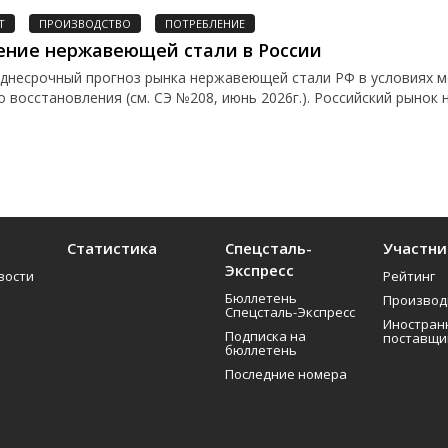
Т
ПРОИЗВОДСТВО
ПОТРЕБЛЕНИЕ
ение нержавеющей стали в России
еднесрочный прогноз рынка нержавеющей стали РФ в условиях 
 восстановления (см. СЭ №208, июнь 2026г.). Российский рынок н
Статистика
Спецсталь-
Участни
Экспресс
вости
Рейтинг
Бюллетень
Производ
Спецсталь-Экспресс
Иностран
Подписка на
поставщи
о
бюллетень
Последние номера