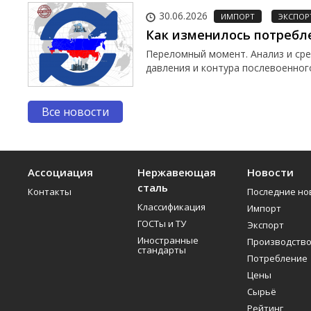
30.06.2026
ИМПОРТ
ЭКСПОР
Как изменилось потребл
Переломный момент. Анализ и ср
давления и контура послевоенного
Все новости
Ассоциация
Нержавеющая
Новости
сталь
Контакты
Последние но
Классификация
Импорт
ГОСТы и ТУ
Экспорт
Иностранные
Производств
стандарты
Потребление
Цены
Сырьё
Рейтинг