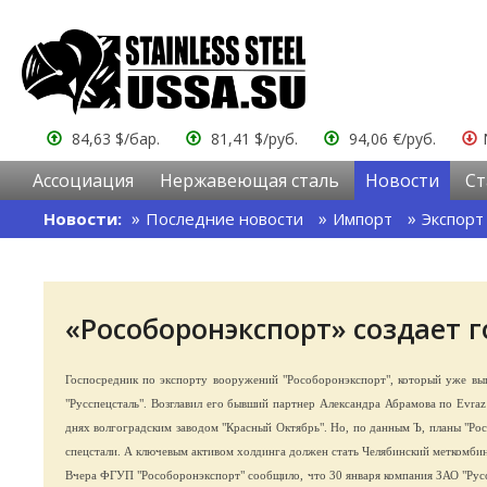
84,63 $/бар.
81,41 $/руб.
94,06 €/руб.
Ассоциация
Нержавеющая сталь
Новости
Ст
Новости:
Последние новости
Импорт
Экспорт
«Рособоронэкспорт» создает 
Госпосредник по экспорту вооружений "Рособоронэкспорт", который уже вып
"Русспецсталь". Возглавил его бывший партнер Александра Абрамова по Evra
днях волгоградским заводом "Красный Октябрь". Но, по данным Ъ, планы "Ро
спецстали. А ключевым активом холдинга должен стать Челябинский меткомби
Вчера ФГУП "Рособоронэкспорт" сообщило, что 30 января компания ЗАО "Руссп