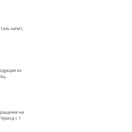
аль кипит,
одукции из
щ...
кращение на
Период с 1