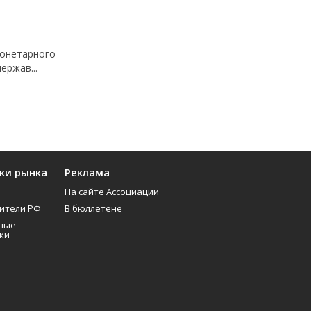
монетарного
ержав...
ки рынка
Реклама
На сайте Ассоциации
ители РФ
В бюллетене
ные
ки