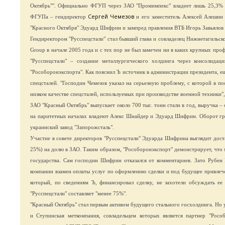
Октябрь"". Официально ФГУП через ЗАО "Промимпекс" владеет лишь 25,3% а
Сергей Чемезов
ФГУПа – гендиректор
и его заместитель Алексей Алешин 
"Красного Октября" Эдуард Шифрин и зампред правления ВТБ Игорь Завьялов (
Гендиректором "Русспецстали" стал бывший глава и совладелец Нижнетагильск
Group в начале 2005 года и с тех пор не был замечен ни в каких крупных про
"Русспецстали" – создание металлургического холдинга через консолидац
"Рособоронэкспорта". Как пояснил Ъ источник в администрации президента, е
спецсталей. "Господин Чемезов указал на серьезную проблему, с которой в п
низком качестве спецсталей, используемых при производстве военной техники"
ЗАО "Красный Октябрь" выпускает около 700 тыс. тонн стали в год, выручка –
на паритетных началах владеют Алекс Шнайдер и Эдуард Шифрин. Оборот груп
украинский завод "Запорожсталь".
Участие в совете директоров "Русспецстали" Эдуарда Шифрина выглядит дос
25%) на долю в ЗАО. Таким образом, "Рособоронэкспорт" демонстрирует, что 
государства. Сам господин Шифрин отказался от комментариев. Зато Рубен 
компании взамен оплаты услуг по оформлению сделки и под будущее привлечен
который, по сведениям Ъ, финансировал сделку, не захотели обсуждать е
"Русспецстали" составляет "менее 75%".
"Красный Октябрь" стал первым активом будущего стального госхолдинга. Но
и Ступинская меткомпания, совладельцем которых является партнер "Рособ