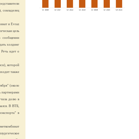
редставители
н
, совладелец
инат и Evraz
ическая цель
 в сообщении
дать холдинг
 Речь идет о
си), которой
входит также
ября" (около
ь партнерами
учила долю в
ался. В ВТБ,
нэкспорта" в
 меткомбинат
ллургическое