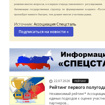
решения многих вопросов, и в первую очередь таможенного
регулирования.
Активизация государственных структур по формированию холдинга «Русспе
произойдет намного быстрее, чем думают многие участники рынка.
Источник:
Ассоциация Спецсталь
Подписаться на новости
»
22.07.2026
РЕЙТИНГ
Рейтинг первого полугод
Независимый рейтинг* Ассоциаци
единых подходов к оценке участн
партнеров....