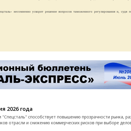
цсталь» несомненно ускорит решение вопросов таможенного регулирования и, судя п
ия 2026 года
и "Спецсталь" способствует повышению прозрачности рынка, р
иков отрасли и снижению коммерческих рисков при выборе дело