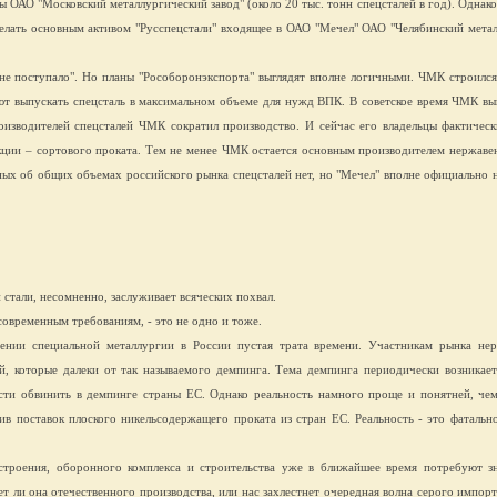
ОАО "Московский металлургический завод" (около 20 тыс. тонн спецсталей в год). Однако
делать основным активом "Русспецстали" входящее в ОАО "Мечел" ОАО "Челябинский мета
не поступало". Но планы "Рособоронэкспорта" выглядят вполне логичными. ЧМК строилс
т выпускать спецсталь в максимальном объеме для нужд ВПК. В советское время ЧМК вы
оизводителей спецсталей ЧМК сократил производство. И сейчас его владельцы фактичес
ции – сортового проката. Тем не менее ЧМК остается основным производителем нержаве
ных об общих объемах российского рынка спецсталей нет, но "Мечел" вполне официально н
тали, несомненно, заслуживает всяческих похвал.
овременным требованиям, - это не одно и тоже.
ении специальной металлургии в России пустая трата времени. Участникам рынка не
, которые далеки от так называемого демпинга. Тема демпинга периодически возникает
сти обвинить в демпинге страны ЕС. Однако реальность намного проще и понятней, че
ив поставок плоского никельсодержащего проката из стран ЕС. Реальность - это фатальн
троения, оборонного комплекса и строительства уже в ближайшее время потребуют зн
 ли она отечественного производства, или нас захлестнет очередная волна серого импорта