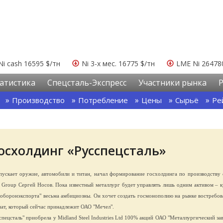
Ni cash 16595 $/тн
Ni 3-х мес. 16775 $/тн
LME Ni 26478
атистика
Спецсталь-Экспресс
Участники рынка
Производство
Потребление
Цены
Сырьё
Ре
госхолдинг «Русспецсталь»
ускает оружие, автомобили и титан, начал формирование госхолдинга по производству 
z Group Сергей Носов. Пока известный металлург будет управлять лишь одним активом – 
соборонэкспорта" весьма амбициозны. Он хочет создать госмонополию на рынке востребо
нат, который сейчас принадлежит ОАО "Мечел".
ецсталь" приобрела у Midland Steel Industries Ltd 100% акций ОАО "Металлургический за