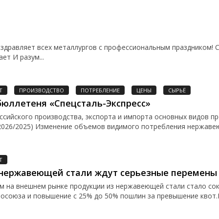
вляет всех металлургов с профессиональным праздником! Ст
ет И разум...
Т
ПРОИЗВОДСТВО
ПОТРЕБЛЕНИЕ
ЦЕНЫ
СЫРЬЁ
юллетеня «Спецсталь-Экспресс»
сийского производства, экспорта и импорта основных видов пр
2026/2025) Изменение объемов видимого потребления нержавею
Т
 нержавеющей стали ждут серьезные перемены
м на внешнем рынке продукции из нержавеющей стали стало со
осоюза и повышение с 25% до 50% пошлин за превышение квот.