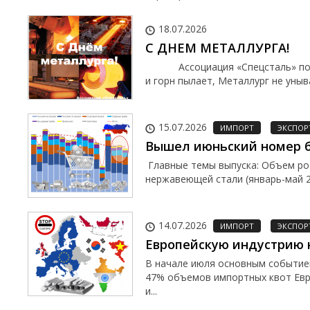
18.07.2026
С ДНЕМ МЕТАЛЛУРГА!
Ассоциация «Спецсталь» поздра
и горн пылает, Металлург не уныва
15.07.2026
ИМПОРТ
ЭКСПОР
Вышел июньский номер б
Главные темы выпуска: Объем рос
нержавеющей стали (январь-май 
14.07.2026
ИМПОРТ
ЭКСПОР
Европейскую индустрию
В начале июля основным событие
47% объемов импортных квот Евр
и...