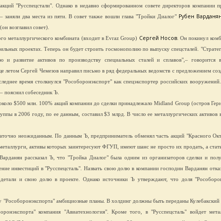
кций "Русспецстали". Однако в недавно сформированном совете директоров компании п
Рубен Варданя
– заняли два места из пяти. В совет также вошли глава "Тройки Диалог"
он возглавил совет).
Сергей Носов
ого металлургического комбината (входит в Evraz Group)
. Он покинул комб
фильных проектах. Теперь он будет строить госмонополию по выпуску спецсталей. "Стратег
ию и развитие активов по производству специальных сталей и сплавов",– говорится
ще летом Сергей Чемезов направил письмо в ряд федеральных ведомств с предложением соз
оследнее время столкнулся "Рособоронэкспорт" как спецэкспортер российских вооружений.
,– пояснил собеседник Ъ.
 около $500 млн. 100% акций компании до сделки принадлежало Midland Group (остров Герн
пы в 2006 году, по ее данным, составил $3 млрд. В число ее металлургических активов 
таточно неожиданным. По данным Ъ, предприниматель обменял часть акций "Красного Окт
металлурги, активы которых заинтересуют ФГУП, имеют шанс не просто их продать, а стат
Варданян рассказал Ъ, что "Тройка Диалог" была одним из организаторов сделки и пол
ие инвестиций в "Русспецсталь". Назвать свою долю в компании господин Варданян отказ
е детали и свою долю в проекте. Однако источники Ъ утверждают, что доля "Рособоро
 у "Рособоронэкспорта" амбициозные планы. В холдинг должны быть переданы Кулебакский
оронэкспорта" компания "Авиатехнология". Кроме того, в "Русспецсталь" войдет мета