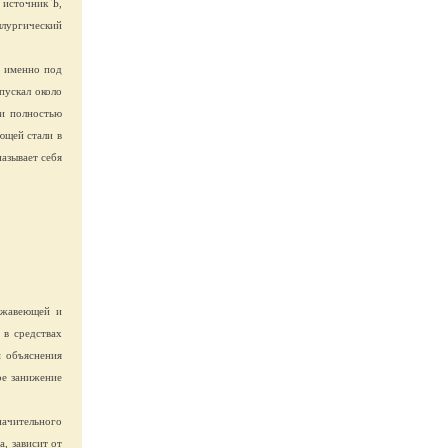
 источник Ъ,
ллургический
я именно под
пускал около
ки полностью
ющей стали в
азывает себя
ржавеющей и
 в средствах
м объяснения
ое занижение
ачительного
, зависит от