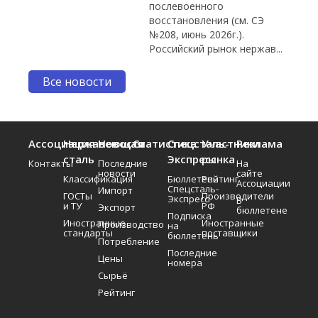
послевоенного
восстановления (см. СЭ
№208, июнь 2026г.).
Российский рынок нержав...
Все новости
Ассоциация
Нержавеющая
Новости
Статистика
Спецсталь-
Участники
Реклама
сталь
Экспресс
рынка
Контакты
Последние
На
новости
сайте
Классификация
Бюллетень
Рейтинг
Ассоциации
Спецсталь-
Импорт
ГОСТы
Производители
Экспресс
В
и ТУ
РФ
Экспорт
бюллетене
Подписка
Иностранные
Иностранные
Производство
на
стандарты
поставщики
бюллетень
Потребление
Последние
Цены
номера
Сырьё
Рейтинг