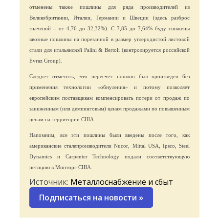
отменены также пошлины для ряда производителей из
Великобритании, Италии, Германии и Швеции (здесь разброс
значений – от 4,76 до 32,32%). С 7,85 до 7,64% буду снижены
ввозные пошлины на порезанной в размер углеродистой листовой
стали для итальянской Palini & Bertoli (контролируется российской
Evraz Group).
Следует отметить, что пересчет пошлин был произведен без
применения технологии «обнуления» и потому позволяет
европейским поставщикам компенсировать потери от продаж по
заниженным (или демпинговым) ценам продажами по повышенным
ценам на территории США.
Напомним, все эти пошлины были введены после того, как
американские сталепроизводители Nucor, Mittal USA, Ipsco, Steel
Dynamics и Carpenter Technology подали соответствующую
петицию в Минторг США.
Источник:
Металлоснабжение и сбыт
Подписаться на новости
»