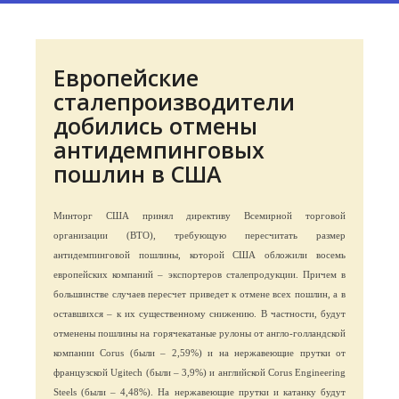
Европейские
сталепроизводители
добились отмены
антидемпинговых
пошлин в США
Минторг США принял директиву Всемирной торговой
организации (ВТО), требующую пересчитать размер
антидемпинговой пошлины, которой США обложили восемь
европейских компаний – экспортеров сталепродукции. Причем в
большинстве случаев пересчет приведет к отмене всех пошлин, а в
оставшихся – к их существенному снижению. В частности, будут
отменены пошлины на горячекатаные рулоны от англо-голландской
компании Corus (были – 2,59%) и на нержавеющие прутки от
французской Ugitech (были – 3,9%) и английской Corus Engineering
Steels (были – 4,48%). На нержавеющие прутки и катанку будут