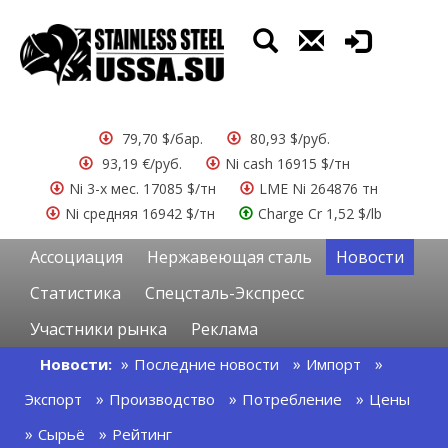
79,70 $/бар.
80,93 $/руб.
93,19 €/руб.
Ni cash 16915 $/тн
Ni 3-х мес. 17085 $/тн
LME Ni 264876 тн
Ni средняя 16942 $/тн
Charge Cr 1,52 $/lb
Ассоциация
Нержавеющая сталь
Новости
Статистика
Спецсталь-Экспресс
Участники рынка
Реклама
Новости:
Последние новости
Импорт
Экспорт
Производство
Потребление
Цены
Сырьё
Рейтинг