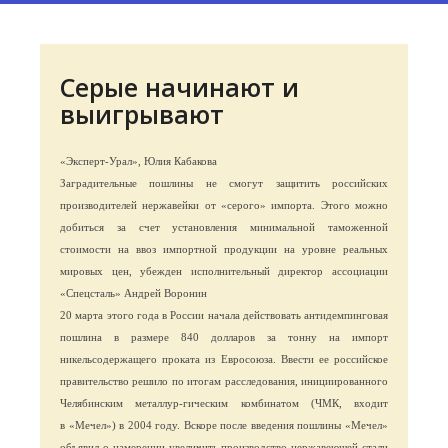
Серые начинают и
выигрывают
«Эксперт-Урал», Юлия Кабакова
Заградительные пошлины не смогут защитить российских
производителей нержавейки от «серого» импорта. Этого можно
добиться за счет установления минимальной таможенной
стоимости на ввоз импортной продукции на уровне реальных
мировых цен, убежден исполнительный директор ассоциации
«Спецсталь» Андрей Воронин
20 марта этого года в России начала действовать антидемпинговая
пошлина в размере 840 долларов за тонну на импорт
никельсодержащего проката из Евросоюза. Ввести ее российское
правительство решило по итогам расследования, инициированного
Челябинским металлур-гическим комбинатом (ЧМК, входит
в «Мечел») в 2004 году. Вскоре после введения пошлины «Мечел»
объявил о намерении увеличить производство нержавеющей стали