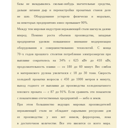
базы не вкладывались сколько-нибудь значительные средства,
дальше латания дыр и перенастройки прокатных станов дело
не шло. Оборудование устарело физически и морально,
на некоторых предприятиях износ превышает 90%.
Между тем мировая индустрия нержавеющей стали шагнула далеко
вперед. Помимо роста объемов производства, западные
предприятия уделяли повышенное внимание модернизации
оборудования и совершенствованию технологий. С конца
70−х годов прошлого столетия потребление электроэнергии при
выплавке сократилось на 34% с 625 кВт до 410 кВт,
продолжительность плавки — со 180 до 60 минут. Вес слябов
и материнского рулона увеличился с 18 до 30 тонн. Скорость
холодной прокатки возросла с 450 до 1000 метров в минуту,
выход годного от выплавки до производства холоднокатаного
плоского проката — с 87 до 91%. Если сравнить эти показатели
с показателями отечественных предприятий — небо и земля.
При этом большинство ведущих мировых производителей
нержавеющей стали не обладают сырьевыми ресурсами для
ее производства: у них нет никеля, феррохрома, лома
в достаточном количестве. Все это ввозится со всего мира.