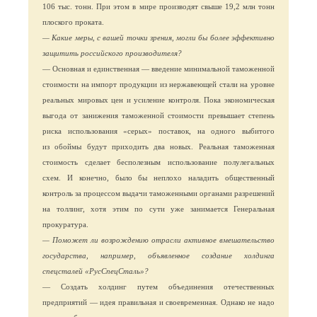
106 тыс. тонн. При этом в мире производят свыше 19,2 млн тонн
плоского проката.
— Какие меры, с вашей точки зрения, могли бы более эффективно
защитить российского производителя?
— Основная и единственная — введение минимальной таможенной
стоимости на импорт продукции из нержавеющей стали на уровне
реальных мировых цен и усиление контроля. Пока экономическая
выгода от занижения таможенной стоимости превышает степень
риска использования «серых» поставок, на одного выбитого
из обоймы будут приходить два новых. Реальная таможенная
стоимость сделает бесполезным использование полулегальных
схем. И конечно, было бы неплохо наладить общественный
контроль за процессом выдачи таможенными органами разрешений
на толлинг, хотя этим по сути уже занимается Генеральная
прокуратура.
— Поможет ли возрождению отрасли активное вмешательство
государства, например, объявленное создание холдинга
спецсталей «РусСпецСталь»?
— Создать холдинг путем объединения отечественных
предприятий — идея правильная и своевременная. Однако не надо