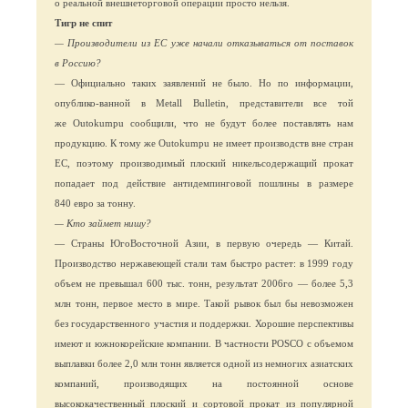
о реальной внешнеторговой операции просто нельзя.
Тигр не спит
— Производители из ЕС уже начали отказываться от поставок
в Россию?
— Официально таких заявлений не было. Но по информации,
опублико-ванной в Metall Bulletin, представители все той
же Outokumpu сообщили, что не будут более поставлять нам
продукцию. К тому же Outokumpu не имеет производств вне стран
ЕС, поэтому производимый плоский никельсодержащий прокат
попадает под действие антидемпинговой пошлины в размере
840 евро за тонну.
— Кто займет нишу?
— Страны ЮгоВосточной Азии, в первую очередь — Китай.
Производство нержавеющей стали там быстро растет: в 1999 году
объем не превышал 600 тыс. тонн, результат 2006го — более 5,3
млн тонн, первое место в мире. Такой рывок был бы невозможен
без государственного участия и поддержки. Хорошие перспективы
имеют и южнокорейские компании. В частности POSCO с объемом
выплавки более 2,0 млн тонн является одной из немногих азиатских
компаний, производящих на постоянной основе
высококачественный плоский и сортовой прокат из популярной