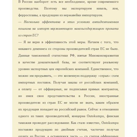
В России наоборот: есть все необходимое, кроме современного
производства. Поэтому мы экспортируем никель, лом,
ферросплавы, а продукцию из нержавейки импортируем.
— Насколько эффективна в этих условиях антидемпинговая
пошлина на импорт нержавеющего никельсодержащего проката
из стран ЕС?
— Я не верю в эффективность этой меры. Начнем с того, что
никакого демпинга со стороны производителей стран ЕС не было.
Данные таможенной статистики РФ, взятые Минэкономразвития
в качестве доказательной базы, не соответствуют реальному
уровню экспортных цен европейских компаний. Единственное, что
можно им предъявить, — это косвенную поддержку «серых» схем
импортных поставок. Получая заказы от российских компаний,
а оплату — от оффшорных, не подписывая прямых контрактов,
но имея свои представительства в России, иностранные
производители из стран ЕС не могли не знать, каким образом
их продукция попадает на российский рынок. Сейчас в отношении
одного из таких производителей, концерна Outokumpu, финская
таможня проводит расследование. Как стало известно, Outokumpu
поставлял продукцию по двойным счетам, частично получая
оплату из России, а оставшуюся часть — со счетов оффшорных