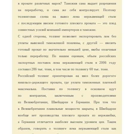
в прокате различных марок? Таможня сама выдает разрешения
на переработку, и сама же себя контролирует. Поэтому
толлинговая схема на вывоз лома нержавеющей стали
с последующим ввозом готового плоского проката — это плод
совместных усилий компаний импортеров и таможни.
С одной стороны, толлинг позволяет экспортировать лом без
уплаты вывозной таможенной пошлины, с другой — ввозить
готовый прокат по значительно меньшей цене, якобы оплачивая
только переработку. По нашим оценкам, объем российских
экспортных поставок лома нержавеющей стали в 2006 году
составил 286 тыс. тонн, в том числе по толлингу 60 тыс. тонн.
Российский толлинг ориентирован на ввоз более дорогого
никельсо-держащего проката, где уплата таможенных платежей
максимальна. Поставки по толлингу в основном идут
по контрактам, заключенным с производителями
из Великобритании, Швейцарии и Германии. При том что
в Великобритании плавильные мощности закрыты, в Швейцарии
вообще нет производства плоского проката из нержавейки,
а Германия отличается наиболее высоким уровнем цен. Таким
образом, говорить о толлинге лома нержавеющей стали как