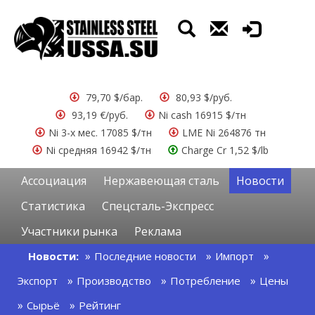
79,70 $/бар.
80,93 $/руб.
93,19 €/руб.
Ni cash 16915 $/тн
Ni 3-х мес. 17085 $/тн
LME Ni 264876 тн
Ni средняя 16942 $/тн
Charge Cr 1,52 $/lb
Ассоциация
Нержавеющая сталь
Новости
Статистика
Спецсталь-Экспресс
Участники рынка
Реклама
Новости:
Последние новости
Импорт
Экспорт
Производство
Потребление
Цены
Сырьё
Рейтинг