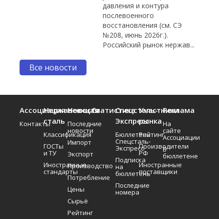
давления и контура
послевоенного
восстановления (см. СЭ
№208, июнь 2026г.).
Российский рынок нержав...
Все новости
Ассоциация
Нержавеющая
Новости
Статистика
Спецсталь-
Участники
Реклама
сталь
Экспресс
рынка
Контакты
Последние
На
новости
сайте
Классификация
Бюллетень
Рейтинг
Ассоциации
Спецсталь-
Импорт
ГОСТы
Производители
Экспресс
В
и ТУ
РФ
Экспорт
бюллетене
Подписка
Иностранные
Иностранные
Производство
на
стандарты
поставщики
бюллетень
Потребление
Последние
Цены
номера
Сырьё
Рейтинг