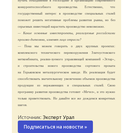
путать объединение в госхолдинг и организацию современного
конкурентоспособного производства. Естественно, что
государственный интерес в производстве специальных сталей
поможет решить негативные проблемы развития рынка, но без
серьезных инвестиций нарастить производство невозможно.
— Какие основные инвестпроекты, реализуемые российскими
произво-дителями, изменят лицо отрасли?
— Пока мы можем говорить о двух крупных проектах:
комплексного технического перевооружения Златоустовского
меткомбината, реалии-зуемого управляющей компанией «Эстар»,
и строительства нового производства сортового проката
на Горьковском металлургическом заводе. Их реализация будет
способствовать значительному увеличению объемов производства
продукции из нержавеющих и специальных сталей. Свою
программу развития производства готовит «Мечел», и это нужно
только приветствовать. Но давайте все же дождемся конкретных
шагов.
Источник:
Эксперт Урал
Подписаться на новости
»