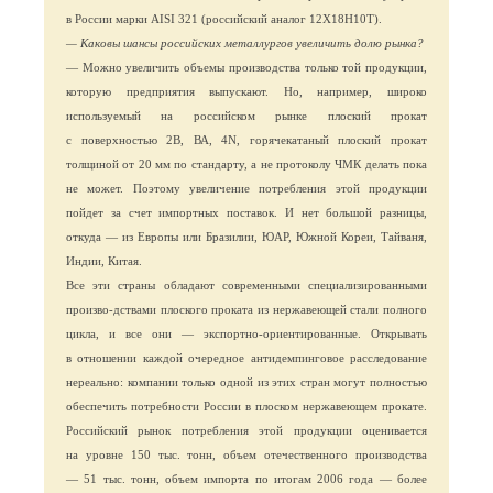
в России марки AISI 321 (российский аналог 12Х18Н10Т).
— Каковы шансы российских металлургов увеличить долю рынка?
— Можно увеличить объемы производства только той продукции,
которую предприятия выпускают. Но, например, широко
используемый на российском рынке плоский прокат
с поверхностью 2В, ВА, 4N, горячекатаный плоский прокат
толщиной от 20 мм по стандарту, а не протоколу ЧМК делать пока
не может. Поэтому увеличение потребления этой продукции
пойдет за счет импортных поставок. И нет большой разницы,
откуда — из Европы или Бразилии, ЮАР, Южной Кореи, Тайваня,
Индии, Китая.
Все эти страны обладают современными специализированными
произво-дствами плоского проката из нержавеющей стали полного
цикла, и все они — экспортно-ориентированные. Открывать
в отношении каждой очередное антидемпинговое расследование
нереально: компании только одной из этих стран могут полностью
обеспечить потребности России в плоском нержавеющем прокате.
Российский рынок потребления этой продукции оценивается
на уровне 150 тыс. тонн, объем отечественного производства
— 51 тыс. тонн, объем импорта по итогам 2006 года — более