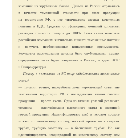
компаний из зарубежных банков. Деньги из России отражались
в качестве таможенной стоимости при ввозе продукции
на территорию РФ, с нее уплачивались ввозная таможенная
пошлина и НДС. Средства от оффшорных компаний дополняли
реальную стоимость товаров до 100%. Такая схема позволяла
российским компаниям значительно снижать таможенные платежи
и получать необоснованные конкурентные преимущества.
Результаты расследования должны быть опубликованы, думаю,
определенная часть будет направлена в Россию, в адрес ФТС
и Генпрокуратуры.
— Почему в поставках из ЕС чаще задействованы толлинговые
схемы?
— Толлинг, точнее, переработка лома нержавеющей стали вне
таможенной территории РФ с последующим ввозом готовой
продукции — просто схема. Одно из главных условий реального
толлинга — идентификация вывезенного сырья в ввезенной
готовой продукции. Идентифицировать сляб в готовом прокате
можно по химическому составу, плоский прокат — в сварных
трубах, трубную заготовку — в бесшовных трубах. Но как
идентифицировать неоднородный по химическому составу лом