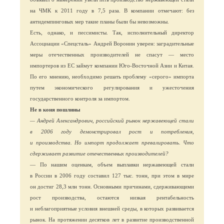
на ЧМК к 2011 году в 7,5 раза. В компании отмечают: без
антидемпинговых мер такие планы были бы невозможны.
Есть, однако, и пессимисты. Так, исполнительный директор
Ассоциации «Спецсталь» Андрей Воронин уверен: заградительные
меры отечественных производителей не спасут — место
импортеров из ЕС займут компании Юго-Восточной Азии и Китая.
По его мнению, необходимо решать проблему «серого» импорта
путем экономического регулирования и ужесточения
государственного контроля за импортом.
Не в коня пошлины
— Андрей Александрович, российский рынок нержавеющей стали
в 2006 году демонстрировал рост и потребления,
и производства. Но импорт продолжает превалировать. Что
сдерживает развитие отечественных производителей?
— По нашим оценкам, объем выплавки нержавеющей стали
в России в 2006 году составил 127 тыс. тонн, при этом в мире
он достиг 28,3 млн тонн. Основными причинами, сдерживающими
рост производства, остаются низкая рентабельность
и неблагоприятные условия внешней среды, в которых развивается
рынок. На протяжении десятков лет в развитие производственной