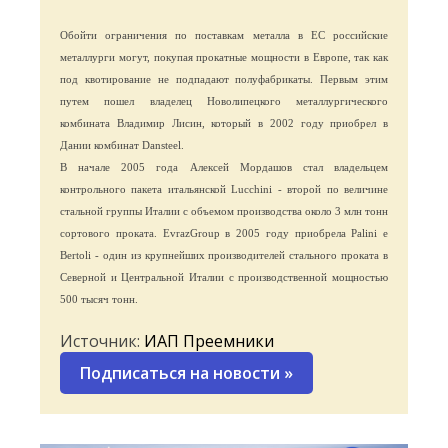
Обойти ограничения по поставкам металла в ЕС российские
металлурги могут, покупая прокатные мощности в Европе, так как
под квотирование не подпадают полуфабрикаты. Первым этим
путем пошел владелец Новолипецкого металлургического
комбината Владимир Лисин, который в 2002 году приобрел в
Дании комбинат Dansteel.
В начале 2005 года Алексей Мордашов стал владельцем
контрольного пакета итальянской Lucchini - второй по величине
стальной группы Италии с объемом производства около 3 млн тонн
сортового проката. EvrazGroup в 2005 году приобрела Palini e
Bertoli - один из крупнейших производителей стального проката в
Северной и Центральной Италии с производственной мощностью
500 тысяч тонн.
Источник:
ИАП Преемники
Подписаться на новости
»