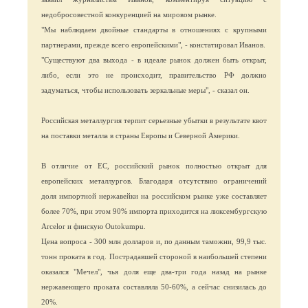
недобросовестной конкуренцией на мировом рынке.
"Мы наблюдаем двойные стандарты в отношениях с крупными
партнерами, прежде всего европейскими", - констатировал Иванов.
"Существуют два выхода - в идеале рынок должен быть открыт,
либо, если это не происходит, правительство РФ должно
задуматься, чтобы использовать зеркальные меры", - сказал он.
Российская металлургия терпит серьезные убытки в результате квот
на поставки металла в страны Европы и Северной Америки.
В отличие от ЕС, российский рынок полностью открыт для
европейских металлургов. Благодаря отсутствию ограничений
доля импортной нержавейки на российском рынке уже составляет
более 70%, при этом 90% импорта приходится на люксембургскую
Arcelor и финскую Outokumpu.
Цена вопроса - 300 млн долларов и, по данным таможни, 99,9 тыс.
тонн проката в год. Пострадавшей стороной в наибольшей степени
оказался "Мечел", чья доля еще два-три года назад на рынке
нержавеющего проката составляла 50-60%, а сейчас снизилась до
20%.