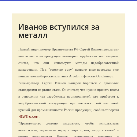
Иванов вступился за
металл
Первый вице-премьер Правительства РФ Сергей Иванов предлагает
ввести квоты на продукцию некоторых зарубежных поставщиков,
считая, что они используют методы недобросовестной
конкуренции. Под "горячую руку" первого вице-премьера уже
попали люксембургская компания Arcelor и финская Outokumpu.
Вице-премьер Сергей Иванов намерен бороться с двойными
стандартами на рынке стали. Он считает, что нужно принять квоты
в отношении тех зарубежных производителей, кто прибегает к
недобросовестной конкуренции при поставках той или иной
нужной для промышленности России продукции, сообщает портал
NEWSru.com
.
"Правительство должно задуматься, чтобы использовать
аналогичные, зеркальные меры, говоря прямо, вводить квоты", -
заявил журналистам Иванов, комментируя ситуацию с