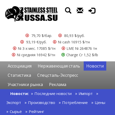
79,70 $/бар.
80,93 $/руб.
93,19 €/руб.
Ni cash 16915 $/тн
Ni 3-х мес. 17085 $/тн
LME Ni 264876 тн
Ni средняя 16942 $/тн
Charge Cr 1,52 $/lb
Ассоциация
Нержавеющая сталь
Новости
Статистика
Спецсталь-Экспресс
Участники рынка
Реклама
Новости:
Последние новости
Импорт
Экспорт
Производство
Потребление
Цены
Сырьё
Рейтинг