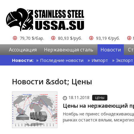
79,70 $/бар.
80,93 $/руб.
93,19 €/руб.
Ассоциация
Нержавеющая сталь
Новости
Ст
Новости:
Последние новости
Импорт
Экспорт
Новости &sdot; Цены
18.11.2018
ЦЕНЫ
Цены на нержавеющий п
Ноябрь не принес обнадеживающи
рынках остается вялым, межрегио