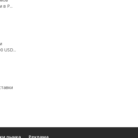
в Р...
и
0 USD...
ставки
.
ки рынка
Реклама