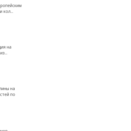
европейским
 кол...
ция на
з...
лины на
остей по
емов