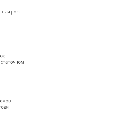
сть и рост
вок
достаточном
ъемов
ди...