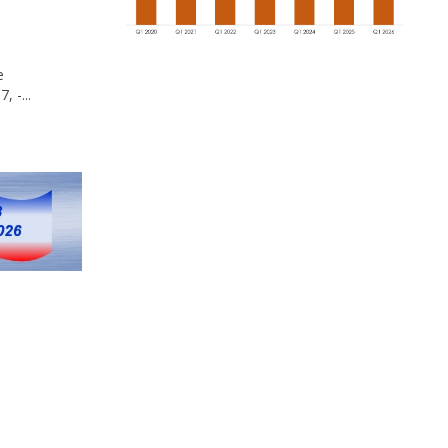
е
 -...