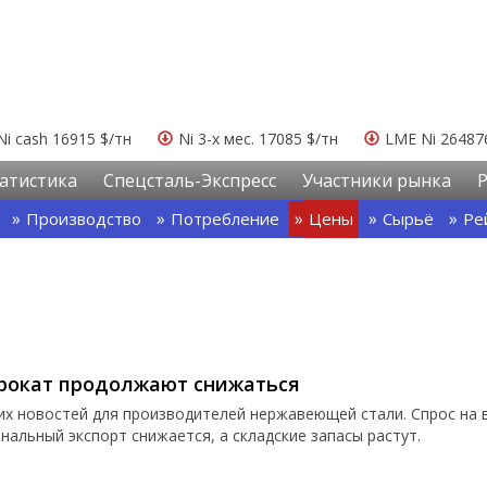
Ni cash 16915 $/тн
Ni 3-х мес. 17085 $/тн
LME Ni 26487
атистика
Спецсталь-Экспресс
Участники рынка
Производство
Потребление
Цены
Сырьё
Ре
рокат продолжают снижаться
х новостей для производителей нержавеющей стали. Спрос на 
нальный экспорт снижается, а складские запасы растут.