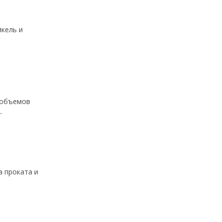
икель и
 объемов
.
а проката и