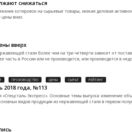
лжают снижаться
ижение котировок на сырьевые товары, низкая деловая активно
 цены вниз.
ены вверх
ржавеющей стали более чем на три четверти зависит от поста
ее часть в России или не производится, или производится в не
Т
ПРОИЗВОДСТВО
ЦЕНЫ
СЫРЬЁ
РЕЙТИНГ
ь 2018 года, №113
 «Спецсталь-Экспресс». Основные темы выпуска: изменение об
основных видов продукции из нержавеющей стали в первом полуго
лись