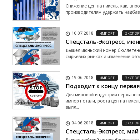
Снижение цен на никель, как, впр
производителям удержать надбавки
10.07.2018
ИМПОРТ
ЭКСПОР
Спецсталь-Экспресс, июн
Вышел июньский номер бюллетеня 
сырьевых рынках и изменение объ
19.06.2018
ИМПОРТ
ЭКСПОР
Подходит к концу первая
Для мировой индустрии нержавею
импорт стали, роста цен на никел
выпл...
04.06.2018
ИМПОРТ
ЭКСПОР
Спецсталь-Экспресс, май 
Вышел майский номер бюллетеня 