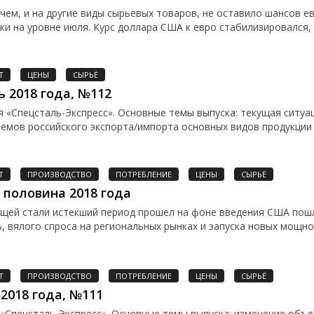
очем, и на другие виды сырьевых товаров, не оставило шансов 
 на уровне июля. Курс доллара США к евро стабилизировался, и
Т
ЦЕНЫ
СЫРЬЁ
ь 2018 года, №112
«Спецсталь-Экспресс». Основные темы выпуска: текущая ситуа
емов российского экспорта/импорта основных видов продукции и
Т
ПРОИЗВОДСТВО
ПОТРЕБЛЕНИЕ
ЦЕНЫ
СЫРЬЁ
 половина 2018 года
щей стали истекший период прошел на фоне введения США пош
ь, вялого спроса на региональных рынках и запуска новых мощн
Т
ПРОИЗВОДСТВО
ПОТРЕБЛЕНИЕ
ЦЕНЫ
СЫРЬЁ
2018 года, №111
«Спецсталь-Экспресс». Основные темы выпуска: изменение объ