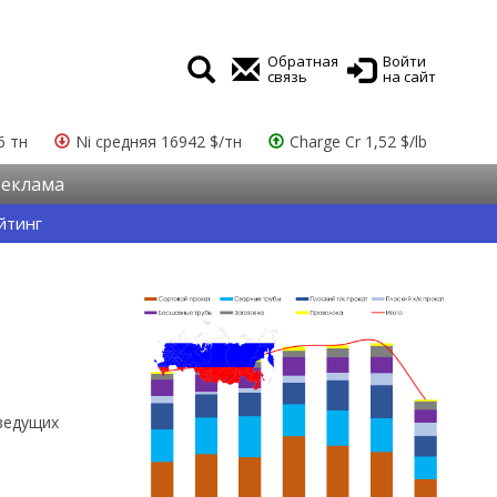
Обратная
Войти
связь
на сайт
6 тн
Ni средняя 16942 $/тн
Charge Cr 1,52 $/lb
Реклама
йтинг
ведущих