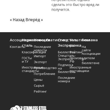
сделать это быстро вряд ли
получится.
« Назад
Вперёд »
Ассоциация
Нержавеющая
Новости
Статистика
Спецсталь-
Участники
Реклама
сталь
Экспресс
рынка
Контакты
Последние
На
новости
сайте
Классификация
Бюллетень
Рейтинг
Ассоциации
Спецсталь-
Импорт
ГОСТы
Производители
Экспресс
В
и ТУ
РФ
Экспорт
бюллетене
Подписка
Иностранные
Иностранные
Производство
на
стандарты
поставщики
бюллетень
Потребление
Последние
Цены
номера
Сырьё
Рейтинг