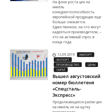
На фоне роста цен на
никель
конкурентоспособность
европейской продукции еще
больше снижается.
Единственное, на что могут
надеяться производители, –
это на активный спрос в
конце года.
12.09.2019
ИМПОРТ
ЭКСПОРТ
ПРОИЗВОДСТВО
ЦЕНЫ
СЫРЬЁ
Вышел августовский
номер бюллетеня
«Спецсталь-
Экспресс»
Продолжающееся ралли цен
на никель не на шутку
встревожило