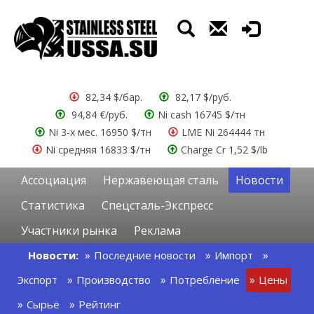
82,34 $/бар.
82,17 $/руб.
94,84 €/руб.
Ni cash 16745 $/тн
Ni 3-х мес. 16950 $/тн
LME Ni 264444 тн
Ni средняя 16833 $/тн
Charge Cr 1,52 $/lb
Ассоциация
Нержавеющая сталь
Новости
Статистика
Спецсталь-Экспресс
Участники рынка
Реклама
Новости:
Последние новости
Импорт
Экспорт
Производство
Потребление
Цены
Сырьё
Рейтинг